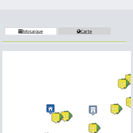
Mosaïque
Carte

