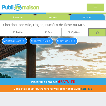
À Vendre
Neuves
À Louer
Taille
Prix
Options
Montréal-Nord
Montréal (Île)
Moins de 0$
GRATUITE
Placer une annonce
Vous êtes courtier, transférer vos propriétés avec
CENTRIS