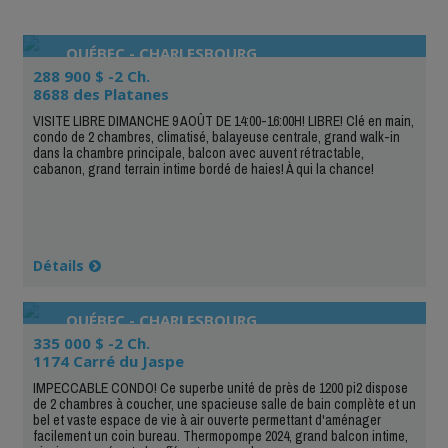
QUÉBEC - CHARLESBOURG
288 900 $ -2 Ch.
8688 des Platanes
VISITE LIBRE DIMANCHE 9 AOÛT DE 14:00-16:00H! LIBRE! Clé en main,
condo de 2 chambres, climatisé, balayeuse centrale, grand walk-in
dans la chambre principale, balcon avec auvent rétractable,
cabanon, grand terrain intime bordé de haies! À qui la chance!
Détails
QUÉBEC - CHARLESBOURG
335 000 $ -2 Ch.
1174 Carré du Jaspe
IMPECCABLE CONDO! Ce superbe unité de près de 1200 pi2 dispose
de 2 chambres à coucher, une spacieuse salle de bain complète et un
bel et vaste espace de vie à air ouverte permettant d'aménager
facilement un coin bureau. Thermopompe 2024, grand balcon intime,