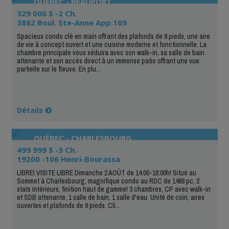
QUÉBEC - BEAUPORT
329 000 $ -2 Ch.
3882 Boul. Ste-Anne App.109
Spacieux condo clé en main offrant des plafonds de 9 pieds, une aire
de vie à concept ouvert et une cuisine moderne et fonctionnelle. La
chambre principale vous séduira avec son walk-in, sa salle de bain
attenante et son accès direct à un immense patio offrant une vue
partielle sur le fleuve. En plu...
Détails
QUÉBEC - CHARLESBOURG
499 999 $ -3 Ch.
19200 -106 Henri-Bourassa
LIBRE! VISITE LIBRE Dimanche 2 AOÛT de 14:00-16:00h! Situé au
Sommet à Charlesbourg, magnifique condo au RDC de 1488 pc, 2
stats intérieurs, finition haut de gamme! 3 chambres, CP avec walk-in
et SDB attenante, 1 salle de bain, 1 salle d'eau. Unité de coin, aires
ouvertes et plafonds de 9 pieds. Cli...