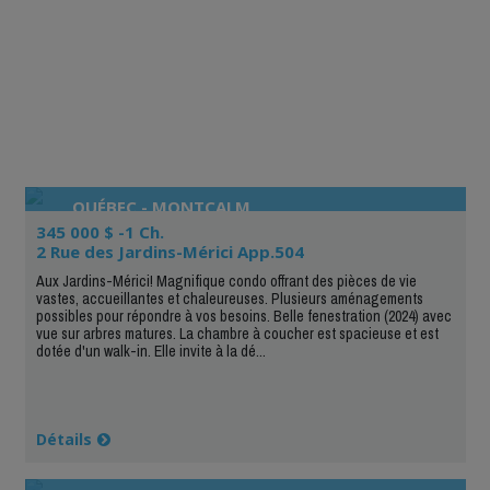
QUÉBEC - MONTCALM
345 000 $ -1 Ch.
2 Rue des Jardins-Mérici App.504
Aux Jardins-Mérici! Magnifique condo offrant des pièces de vie
vastes, accueillantes et chaleureuses. Plusieurs aménagements
possibles pour répondre à vos besoins. Belle fenestration (2024) avec
vue sur arbres matures. La chambre à coucher est spacieuse et est
dotée d'un walk-in. Elle invite à la dé...
Détails