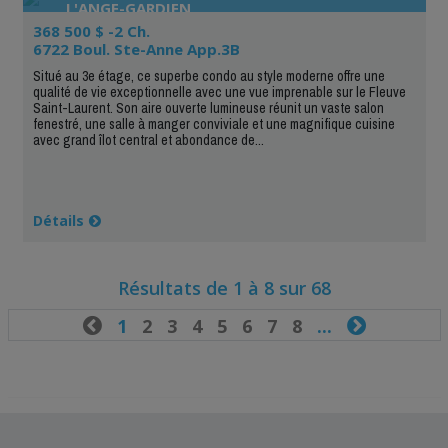
L'ANGE-GARDIEN
368 500 $ -2 Ch.
6722 Boul. Ste-Anne App.3B
Situé au 3e étage, ce superbe condo au style moderne offre une
qualité de vie exceptionnelle avec une vue imprenable sur le Fleuve
Saint-Laurent. Son aire ouverte lumineuse réunit un vaste salon
fenestré, une salle à manger conviviale et une magnifique cuisine
avec grand îlot central et abondance de...
Détails
Résultats de 1 à 8 sur 68

1
2
3
4
5
6
7
8
...
