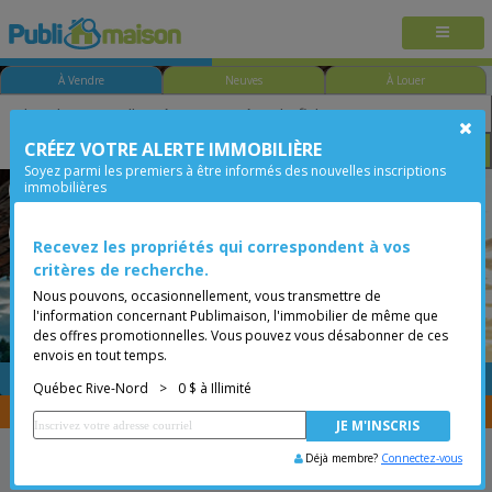
À Vendre
Neuves
À Louer
CRÉEZ VOTRE ALERTE IMMOBILIÈRE
Chambre
Prix
Options
Soyez parmi les premiers à être informés des nouvelles inscriptions
immobilières
Québec - Charlesbourg
Québec Rive-Nord
Moins de 0$
Condo
Recevez les propriétés qui correspondent à vos
critères de recherche.
Nous pouvons, occasionnellement, vous transmettre de
l'information concernant Publimaison, l'immobilier de même que
des offres promotionnelles. Vous pouvez vous désabonner de ces
envois en tout temps.
GRATUITE
Placer une annonce
Québec Rive-Nord
>
0 $ à Illimité
Vous êtes courtier, transférer vos propriétés avec
CENTRIS
Déjà membre?
Connectez-vous