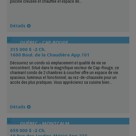
piscine creusée et chauffée et espace de...
Détails
QUÉBEC - CAP-ROUGE
315 000 $ -2 Ch.
1600 Boul. de la Chaudière App.101
Découvrez un condo où emplacement et qualité de vie se
rencontrent. Situé dans le magnifique secteur de Cap-Rouge, ce
charmant condo de 2 chambres à coucher offre un espace de vie
spacieux, lumineux et fonctionnel, au rez-de-chaussée pour un
accès des plus pratiques. Vous apprécierez sa cuisine bien...
Détails
QUÉBEC - MONTCALM
659 000 $ -2 Ch.
18 Rue des Jardins-Mérici App.223