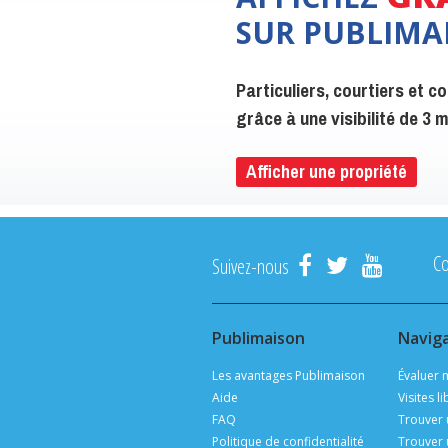
SUR PUBLIMA
Particuliers, courtiers et 
grâce à une visibilité de 3
Afficher une propriété
C
Suivez-nous
Publimaison
Navig
Les avantages Publimaison
Évaluer 
Aide
Visites l
FAQ
Trouver 
Politique de confidentialité
Trouver 