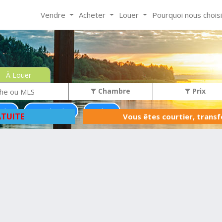
Vendre
Acheter
Louer
Pourquoi nous chois
À Louer
Chambre
Prix
rd
Moins de 0$
Condo
TUITE
Vous êtes courtier, trans