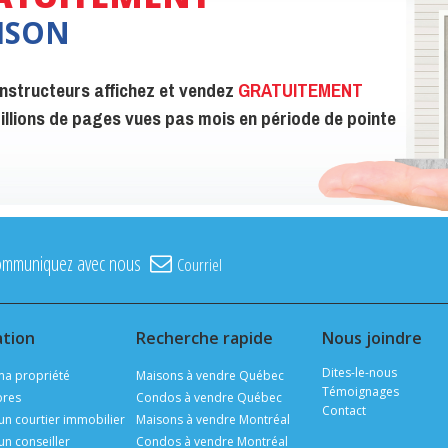
ISON
constructeurs affichez et vendez
GRATUITEMENT
 millions de pages vues pas mois en période de pointe
ommuniquez avec nous
Courriel
ation
Recherche rapide
Nous joindre
Dites-le-nous
ma propriété
Maisons à vendre Québec
Témoignages
ibres
Condos à vendre Québec
Contact
un courtier immobilier
Maisons à vendre Montréal
un conseiller
Condos à vendre Montréal