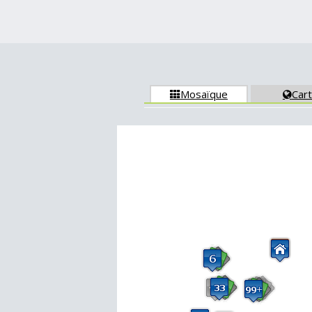
Mosaïque
Car

