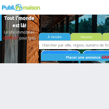
Tout l'monde
est là!
Le site immobilier
À Vendre
Neuves
GRATUIT
pour tous
Québec - Saint-Émile
Québec Rive-No
GRA
Placer une annonce