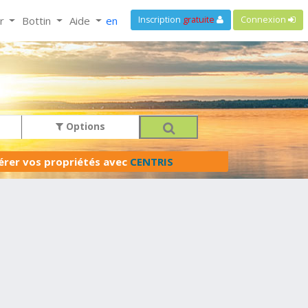
ir
Bottin
Aide
en
Inscription
gratuite
Connexion
Options
férer vos propriétés avec
CENTRIS