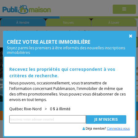
À Vendre
Neuves
À Louer
CRÉEZ VOTRE ALERTE IMMOBILIÈRE
Chambre
Prix
Options
Soyez parmi les premiers à être informés des nouvelles inscriptions
immobilières
Québec - Saint-Sacrement
Québec Rive-Nord
Moins de 0$
Condo
Recevez les propriétés qui correspondent à vos
critères de recherche.
Nous pouvons, occasionnellement, vous transmettre de
l'information concernant Publimaison, l'immobilier de même que
des offres promotionnelles. Vous pouvez vous désabonner de ces
envois en tout temps.
GRATUITE
Placer une annonce
Québec Rive-Nord
>
0 $ à Illimité
Vous êtes courtier, transférer vos propriétés avec
CENTRIS
Déjà membre?
Connectez-vous