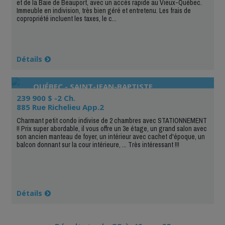
et de la Baie de Beauport, avec un accès rapide au Vieux-Québec.
Immeuble en indivision, très bien géré et entretenu. Les frais de
copropriété incluent les taxes, le c...
Détails
QUÉBEC - SAINT-JEAN-BAPTISTE
239 900 $ -2 Ch.
885 Rue Richelieu App.2
Charmant petit condo indivise de 2 chambres avec STATIONNEMENT
!! Prix super abordable, il vous offre un 3e étage, un grand salon avec
son ancien manteau de foyer, un intérieur avec cachet d'époque, un
balcon donnant sur la cour intérieure, ... Très intéressant !!!
Détails