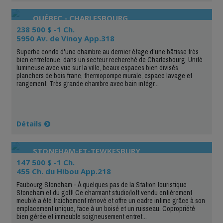
QUÉBEC - CHARLESBOURG
238 500 $ -1 Ch.
5950 Av. de Vinoy App.318
Superbe condo d'une chambre au dernier étage d'une bâtisse très
bien entretenue, dans un secteur recherché de Charlesbourg. Unité
lumineuse avec vue sur la ville, beaux espaces bien divisés,
planchers de bois franc, thermopompe murale, espace lavage et
rangement. Très grande chambre avec bain intégr...
Détails
STONEHAM-ET-TEWKESBURY
147 500 $ -1 Ch.
455 Ch. du Hibou App.218
Faubourg Stoneham - À quelques pas de la Station touristique
Stoneham et du golf! Ce charmant studio/loft vendu entièrement
meublé a été fraîchement rénové et offre un cadre intime grâce à son
emplacement unique, face à un boisé et un ruisseau. Copropriété
bien gérée et immeuble soigneusement entret...