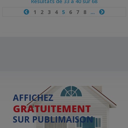
Résultats de 33 à 40 sur 68

1
2
3
4
5
6
7
8
...

AFFICHEZ
GRATUITEMENT
SUR PUBLIMAISON