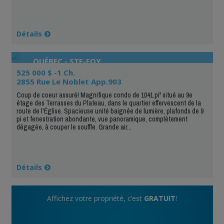
Détails
QUÉBEC - STE-FOY
525 000 $ -1 Ch.
2855 Rue Le Noblet App.903
Coup de coeur assuré! Magnifique condo de 1041 pi² situé au 9e
étage des Terrasses du Plateau, dans le quartier effervescent de la
route de l'Église. Spacieuse unité baignée de lumière, plafonds de 9
pi et fenestration abondante, vue panoramique, complètement
dégagée, à couper le souffle. Grande air...
Détails
Affichez votre propriété, c’est
GRATUIT
!