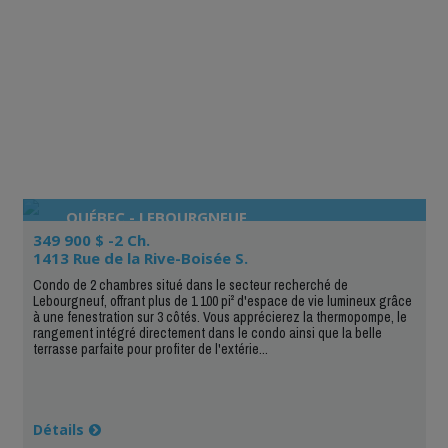
QUÉBEC - LEBOURGNEUF
349 900 $ -2 Ch.
1413 Rue de la Rive-Boisée S.
Condo de 2 chambres situé dans le secteur recherché de
Lebourgneuf, offrant plus de 1 100 pi² d'espace de vie lumineux grâce
à une fenestration sur 3 côtés. Vous apprécierez la thermopompe, le
rangement intégré directement dans le condo ainsi que la belle
terrasse parfaite pour profiter de l'extérie...
Détails