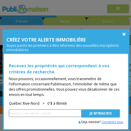
À Vendre
Neuves
À Louer
CRÉEZ VOTRE ALERTE IMMOBILIÈRE
Chambre
Prix
Options
Soyez parmi les premiers à être informés des nouvelles inscriptions
immobilières
Québec - Vieux-Québec/Cap-Blanc/Colline parlem.
Québec Rive-Nord
Moins de 0$
Condo
Recevez les propriétés qui correspondent à vos
critères de recherche.
Nous pouvons, occasionnellement, vous transmettre de
l'information concernant Publimaison, l'immobilier de même que
des offres promotionnelles. Vous pouvez vous désabonner de ces
envois en tout temps.
GRATUITE
Placer une annonce
Québec Rive-Nord
>
0 $ à Illimité
Vous êtes courtier, transférer vos propriétés avec
CENTRIS
Déjà membre?
Connectez-vous