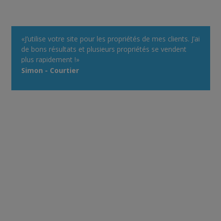
«J’utilise votre site pour les propriétés de mes clients. J’ai
de bons résultats et plusieurs propriétés se vendent
plus rapidement !»
Simon - Courtier