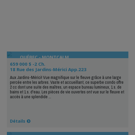
QUÉBEC - MONTCALM
659 000 $ -2 Ch.
18 Rue des Jardins-Mérici App.223
Aux Jardins-Mérici! Vue magnifique sur le fleuve grâce à une large
percée entre les arbres. Vaste et accueillant, ce superbe condo offre
2 cc dont une suite des maîtres, un espace bureau lumineux, 1 s. de
bains et 1 s. d'eau. Les pièces de vie ouvertes ont vue sur le fleuve et
accès à une splendide ...
Détails