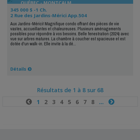
QUÉBEC - MONTCALM
345 000 $ -1 Ch.
2 Rue des Jardins-Mérici App.504
Aux Jardins-Mérici! Magnifique condo offrant des pièces de vie
vastes, accueillantes et chaleureuses. Plusieurs aménagements
possibles pour répondre à vos besoins. Belle fenestration (2024) avec
vue sur arbres matures. La chambre à coucher est spacieuse et est
dotée d'un walk-in. Elle invite à la dé...
Détails
Résultats de 1 à 8 sur 68

1
2
3
4
5
6
7
8
...
