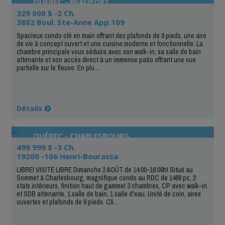
QUÉBEC - BEAUPORT
329 000 $ -2 Ch.
3882 Boul. Ste-Anne App.109
Spacieux condo clé en main offrant des plafonds de 9 pieds, une aire
de vie à concept ouvert et une cuisine moderne et fonctionnelle. La
chambre principale vous séduira avec son walk-in, sa salle de bain
attenante et son accès direct à un immense patio offrant une vue
partielle sur le fleuve. En plu...
Détails
QUÉBEC - CHARLESBOURG
499 999 $ -3 Ch.
19200 -106 Henri-Bourassa
LIBRE! VISITE LIBRE Dimanche 2 AOÛT de 14:00-16:00h! Situé au
Sommet à Charlesbourg, magnifique condo au RDC de 1488 pc, 2
stats intérieurs, finition haut de gamme! 3 chambres, CP avec walk-in
et SDB attenante, 1 salle de bain, 1 salle d'eau. Unité de coin, aires
ouvertes et plafonds de 9 pieds. Cli...