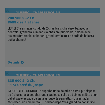
QUÉBEC - CHARLESBOURG
288 900 $ -2 Ch.
8688 des Platanes
LIBRE! Clé en main, condo de 2 chambres, climatisé, balayeuse
centrale, grand walk-in dans la chambre principale, balcon avec
auvent rétractable, cabanon, grand terrain intime bordé de haies! À
qui la chance!
Détails
QUÉBEC - CHARLESBOURG
335 000 $ -2 Ch.
1174 Carré du Jaspe
IMPECCABLE CONDO! Ce superbe unité de près de 1200 pi2 dispose
de 2 chambres à coucher, une spacieuse salle de bain complète et un
bel et vaste espace de vie à air ouverte permettant d'aménager
facilement un coin bureau. Thermopompe 2024, grand balcon intime,