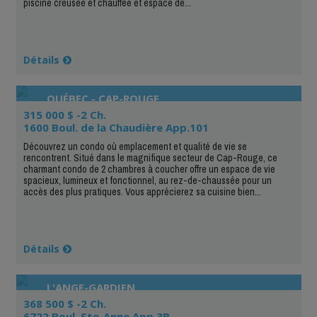
piscine creusée et chauffée et espace de...
Détails
QUÉBEC - CAP-ROUGE
315 000 $ -2 Ch.
1600 Boul. de la Chaudière App.101
Découvrez un condo où emplacement et qualité de vie se
rencontrent. Situé dans le magnifique secteur de Cap-Rouge, ce
charmant condo de 2 chambres à coucher offre un espace de vie
spacieux, lumineux et fonctionnel, au rez-de-chaussée pour un
accès des plus pratiques. Vous apprécierez sa cuisine bien...
Détails
L'ANGE-GARDIEN
368 500 $ -2 Ch.
6722 Boul. Ste-Anne App.3B