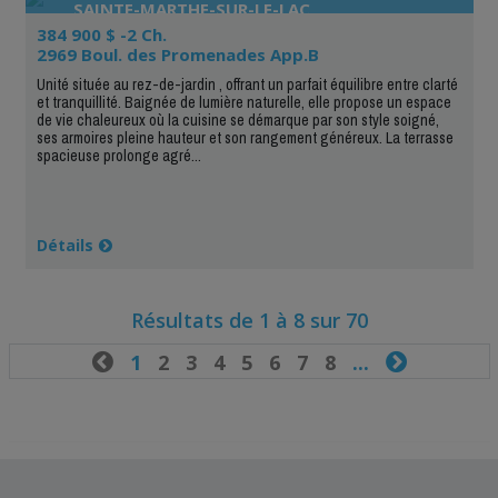
SAINTE-MARTHE-SUR-LE-LAC
384 900 $ -2 Ch.
2969 Boul. des Promenades App.B
Unité située au rez-de-jardin , offrant un parfait équilibre entre clarté
et tranquillité. Baignée de lumière naturelle, elle propose un espace
de vie chaleureux où la cuisine se démarque par son style soigné,
ses armoires pleine hauteur et son rangement généreux. La terrasse
spacieuse prolonge agré...
Détails
Résultats de 1 à 8 sur 70

1
2
3
4
5
6
7
8
...
