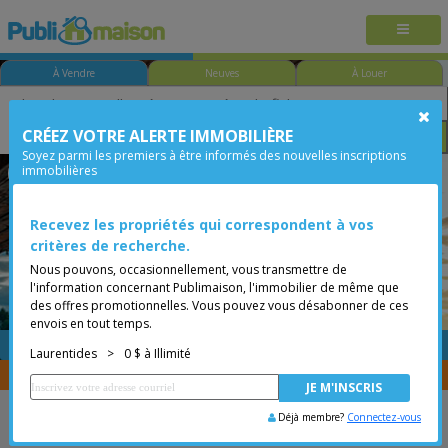
À Vendre
Neuves
À Louer
CRÉEZ VOTRE ALERTE IMMOBILIÈRE
Chambre
Prix
Options
Soyez parmi les premiers à être informés des nouvelles inscriptions
immobilières
Sainte-Thérèse
Laurentides
Moins de 0$
Condo
Recevez les propriétés qui correspondent à vos
critères de recherche.
Nous pouvons, occasionnellement, vous transmettre de
l'information concernant Publimaison, l'immobilier de même que
des offres promotionnelles. Vous pouvez vous désabonner de ces
envois en tout temps.
GRATUITE
Placer une annonce
Laurentides
>
0 $ à Illimité
Vous êtes courtier, transférer vos propriétés avec
CENTRIS
Déjà membre?
Connectez-vous