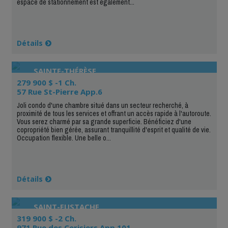
espace de stationnement est également...
Détails
SAINTE-THÉRÈSE
279 900 $ -1 Ch.
57 Rue St-Pierre App.6
Joli condo d'une chambre situé dans un secteur recherché, à
proximité de tous les services et offrant un accès rapide à l'autoroute.
Vous serez charmé par sa grande superficie. Bénéficiez d'une
copropriété bien gérée, assurant tranquillité d'esprit et qualité de vie.
Occupation flexible. Une belle o...
Détails
SAINT-EUSTACHE
319 900 $ -2 Ch.
971 Rue des Cerisiers App.101