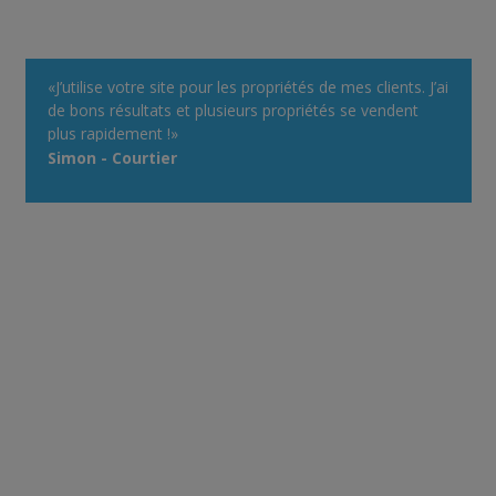
«J’utilise votre site pour les propriétés de mes clients. J’ai
de bons résultats et plusieurs propriétés se vendent
plus rapidement !»
Simon - Courtier