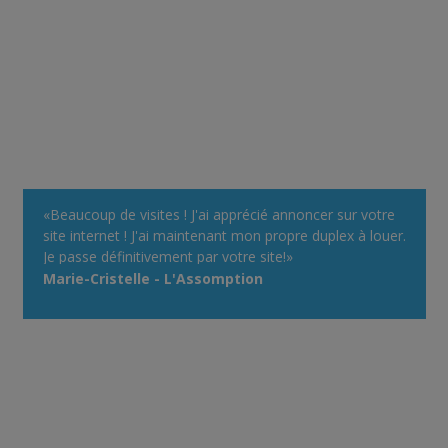
«Beaucoup de visites ! J'ai apprécié annoncer sur votre
site internet ! J'ai maintenant mon propre duplex à louer.
Je passe définitivement par votre site!»
Marie-Cristelle - L'Assomption