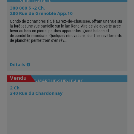
SAINTE-ADÈLE
300 000 $ -2 Ch.
280 Rue de Grenoble App.10
Condo de 2 chambres situé au rez-de-chaussée, offrant une vue sur
la forêt et une vue partielle sur le lac Rond. Aire de vie ouverte avec
foyer au bois en pierre, poutres apparentes, grand balcon et
disponibilité immédiate. Quelques rénovations, dont les revêtements
de plancher, permettront d'en rév...
Détails
Vendu
SAINTE-MARTHE-SUR-LE-LAC
2 Ch.
340 Rue du Chardonnay