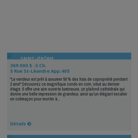
SAINT-JÉRÔME
369 000 $ -3 Ch.
5 Rue St-Léandre App.405
*Le vendeur est prêt à assumer 50 % des frais de copropriété pendant
2 ans!* Découvrez ce magnifique condo en coin, situé au dernier
étage. Il offre une aire ouverte lumineuse, un plafond cathédrale qui
donne une belle impression de grandeur, ainsi qu'un élégant escalier
en colimaçon pour monter à...
Détails