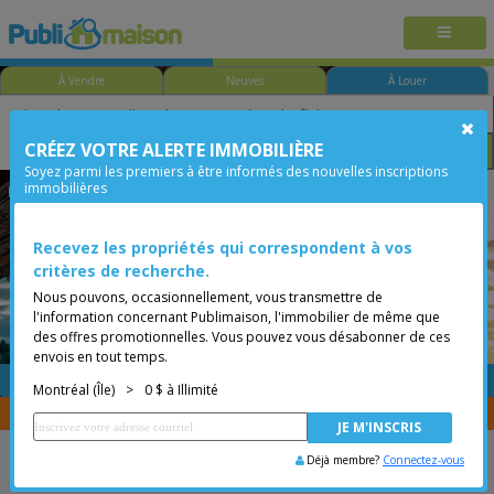
À Vendre
Neuves
À Louer
CRÉEZ VOTRE ALERTE IMMOBILIÈRE
Taille
Prix
Options
Soyez parmi les premiers à être informés des nouvelles inscriptions
immobilières
Vieux-Montréal
Montréal (Île)
Moins de 0$
Recevez les propriétés qui correspondent à vos
critères de recherche.
Nous pouvons, occasionnellement, vous transmettre de
l'information concernant Publimaison, l'immobilier de même que
des offres promotionnelles. Vous pouvez vous désabonner de ces
envois en tout temps.
GRATUITE
Placer une annonce
Montréal (Île)
>
0 $ à Illimité
Vous êtes courtier, transférer vos propriétés avec
CENTRIS
Déjà membre?
Connectez-vous