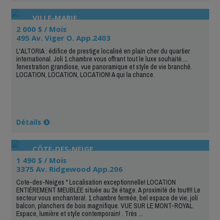
VILLE-MARIE
2 000 $ / Mois
495 Av. Viger O. App.2403
L'ALTORIA : édifice de prestige localisé en plain cher du quartier
international. Joli 1 chambre vous offrant tout le luxe souhaité....
fenestration grandiose, vue panoramique et style de vie branché.
LOCATION, LOCATION, LOCATION! A qui la chance.
Détails
CÔTE-DES-NEIGE
1 490 $ / Mois
3375 Av. Ridgewood App.206
Cote-des-Neiges * Localisation exceptionnelle! LOCATION
ENTIÈREMENT MEUBLÉE située au 2e étage. A proximité de tout!!! Le
secteur vous enchantera!. 1 chambre fermée, bel espace de vie, joli
balcon, planchers de bois magnifique. VUE SUR LE MONT-ROYAL.
Espace, lumière et style contemporain! . Très ...