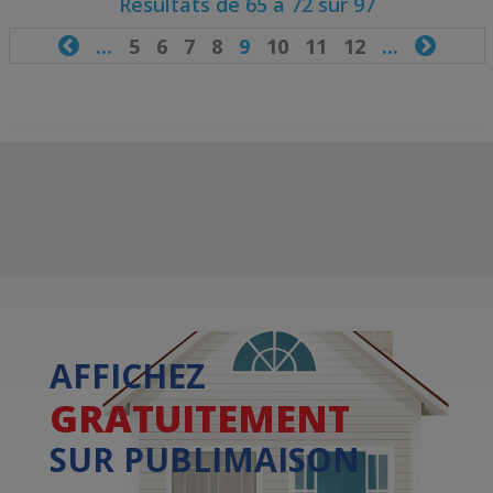
Résultats de 65 à 72 sur 97

...
5
6
7
8
9
10
11
12
...

AFFICHEZ
GRATUITEMENT
SUR PUBLIMAISON