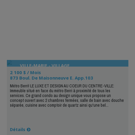
VILLE-MARIE - VILLAGE
2 100 $ / Mois
873 Boul. De Maisonneuve E. App.103
Métro Berri! LE LUXE ET DESIGN AU COEUR DU CENTRE-VILLE:
Immeuble situé en face du métro Berri à proximité de tous les
services. Ce grand condo au design unique vous propose un
concept ouvert avec 2 chambres fermées, salle de bain avec douche
séparée, cuisine avec comptoir de quartz ainsi qu'une bel...
Détails