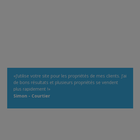
«J’utilise votre site pour les propriétés de mes clients. J’ai
de bons résultats et plusieurs propriétés se vendent
plus rapidement !»
Simon - Courtier