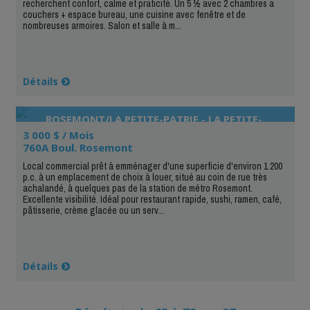
recherchent confort, calme et praticité. Un 5 ½ avec 2 chambres a
couchers + espace bureau, une cuisine avec fenêtre et de
nombreuses armoires. Salon et salle à m...
Détails
ROSEMONT/LA PETITE-PATRIE - LA PETITE-
PATRIE
3 000 $ / Mois
760A Boul. Rosemont
Local commercial prêt à emménager d'une superficie d'environ 1 200
p.c. à un emplacement de choix à louer, situé au coin de rue très
achalandé, à quelques pas de la station de métro Rosemont.
Excellente visibilité. Idéal pour restaurant rapide, sushi, ramen, café,
pâtisserie, crème glacée ou un serv...
Détails