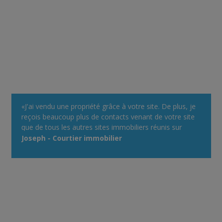
«J'ai vendu une propriété grâce à votre site. De plus, je
reçois beaucoup plus de contacts venant de votre site
que de tous les autres sites immobiliers réunis sur
lequel je m'annonce comme courtier. Votre système
Joseph - Courtier immobilier
d'alertes immobilières est très efficace.»