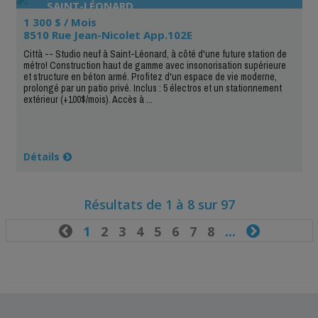
SAINT-LÉONARD
1 300 $ / Mois
8510 Rue Jean-Nicolet App.102E
Città -- Studio neuf à Saint-Léonard, à côté d'une future station de
métro! Construction haut de gamme avec insonorisation supérieure
et structure en béton armé. Profitez d'un espace de vie moderne,
prolongé par un patio privé. Inclus : 5 électros et un stationnement
extérieur (+100$/mois). Accès à ...
Détails
Résultats de 1 à 8 sur 97

1
2
3
4
5
6
7
8
...
