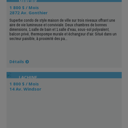
MERCIER
1 800 $ / Mois
2872 Av. Gonthier
Superbe condo de style maison de ville sur trois niveaux offrant une
aire de vie lumineuse et conviviale. Deux chambres de bonnes
dimensions, 1 salle de bain et 1 salle d'eau, sous-sol polyvalent,
balcon privé, thermopompe murale et échangeur d'air. Situé dans un
secteur paisible, à proximité des pa...
Détails
LACHINE
1 800 $ / Mois
14 Av. Windsor