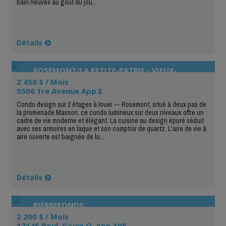
bain neuves au goût du jou...
Détails
ROSEMONT/LA PETITE-PATRIE - VIEUX-
ROSEMONT
2 450 $ / Mois
5506 1re Avenue App.E
Condo design sur 2 étages à louer -- Rosemont, situé à deux pas de
la promenade Masson, ce condo lumineux sur deux niveaux offre un
cadre de vie moderne et élégant. La cuisine au design épuré séduit
avec ses armoires en laque et son comptoir de quartz. L'aire de vie à
aire ouverte est baignée de lu...
Détails
PIERREFONDS
2 200 $ / Mois
17145 Boul. Gouin O. App.105