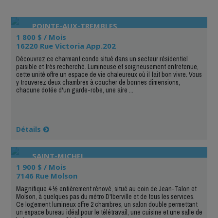
POINTE-AUX-TREMBLES
1 800 $ / Mois
16220 Rue Victoria App.202
Découvrez ce charmant condo situé dans un secteur résidentiel
paisible et très recherché. Lumineuse et soigneusement entretenue,
cette unité offre un espace de vie chaleureux où il fait bon vivre. Vous
y trouverez deux chambres à coucher de bonnes dimensions,
chacune dotée d'un garde-robe, une aire ...
Détails
SAINT-MICHEL
1 900 $ / Mois
7146 Rue Molson
Magnifique 4 ½ entièrement rénové, situé au coin de Jean-Talon et
Molson, à quelques pas du métro D'Iberville et de tous les services.
Ce logement lumineux offre 2 chambres, un salon double permettant
un espace bureau idéal pour le télétravail, une cuisine et une salle de