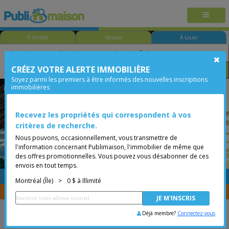
À Vendre
Neuves
À Louer
CRÉEZ VOTRE ALERTE IMMOBILIÈRE
Taille
Prix
Options
Soyez parmi les premiers à être informés des nouvelles inscriptions
immobilières
Ville-Marie
Montréal (Île)
Moins de 0$
Recevez les propriétés qui correspondent à vos
critères de recherche.
Nous pouvons, occasionnellement, vous transmettre de
l'information concernant Publimaison, l'immobilier de même que
des offres promotionnelles. Vous pouvez vous désabonner de ces
envois en tout temps.
GRATUITE
Placer une annonce
Montréal (Île)
>
0 $ à Illimité
Vous êtes courtier, transférer vos propriétés avec
CENTRIS
Déjà membre?
Connectez-vous