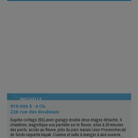
NEUVILLE
919 000 $ -4 Ch.
226 rue des Bouleaux
Suprbe cottage 2011,avec garage double deux étages détaché, 4
chambres, magnifique vue partielle sur le fleuve, situé à 20 minutes
des ponts, accès au fleuve, près du parc marais Léon Provencher,ski
de fonds raquette kayak .Cuisine et salle à manger à aire ouverte,