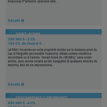
beaucoup d"armoires, spacieux salo...
Détails
SAINT-ALBAN
399 900 $ -2 Ch.
103 Ch. du Huard S.
LA PAIX ! Incarnée en cette propriété nichée sur le domaine privé du
Lac à l'Anguille (accessible 4 saisons), idéale comme résidence
secondaire ou à l'année. Terrain boisé de +55 000 p², sans voisin
arrière, avec accès notarié au lac navigable (à quelques minutes de
marche). Aire de vie impressionna...
Détails
DESCHAMBAULT-GRONDINES
895 000 $ -4 Ch.
134Z 2e Rang