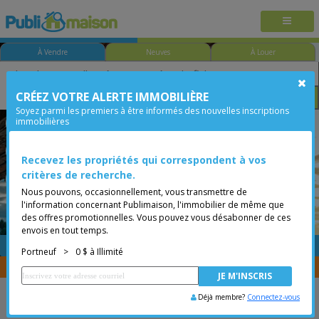
À Vendre
Neuves
À Louer
CRÉEZ VOTRE ALERTE IMMOBILIÈRE
Chambre
Prix
Options
Soyez parmi les premiers à être informés des nouvelles inscriptions
immobilières
Deschambault-Grondines
Portneuf
Moins de 0$
Maison à étages
Maison à 1 étage et demi
Maison à paliers
Recevez les propriétés qui correspondent à vos
critères de recherche.
Cottage-jumelé
Nous pouvons, occasionnellement, vous transmettre de
l'information concernant Publimaison, l'immobilier de même que
des offres promotionnelles. Vous pouvez vous désabonner de ces
envois en tout temps.
GRATUITE
Placer une annonce
Portneuf
>
0 $ à Illimité
Vous êtes courtier, transférer vos propriétés avec
CENTRIS
Déjà membre?
Connectez-vous