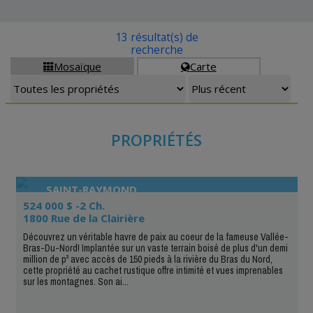
13 résultat(s) de
recherche
Mosaïque
Carte


PROPRIÉTÉS
SAINT-RAYMOND
524 000 $ -2 Ch.
1800 Rue de la Clairière
Découvrez un véritable havre de paix au coeur de la fameuse Vallée-
Bras-Du-Nord! Implantée sur un vaste terrain boisé de plus d'un demi
million de p² avec accès de 150 pieds à la rivière du Bras du Nord,
cette propriété au cachet rustique offre intimité et vues imprenables
sur les montagnes. Son ai...