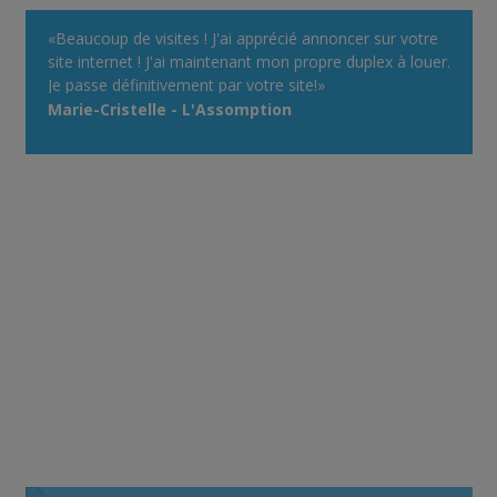
«Beaucoup de visites ! J'ai apprécié annoncer sur votre
site internet ! J'ai maintenant mon propre duplex à louer.
Je passe définitivement par votre site!»
Marie-Cristelle - L'Assomption