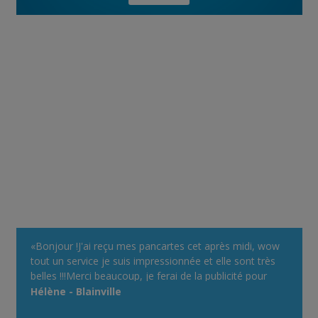
«Bonjour !J'ai reçu mes pancartes cet après midi, wow
tout un service je suis impressionnée et elle sont très
belles !!!Merci beaucoup, je ferai de la publicité pour
votre site devant mon chalet, avec plaisir !Bonne
Hélène - Blainville
journée !»