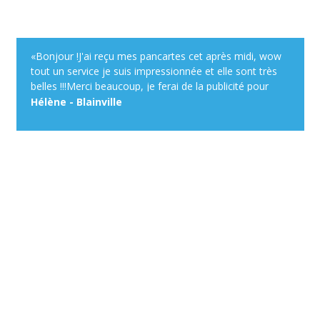
«Bonjour !J'ai reçu mes pancartes cet après midi, wow
tout un service je suis impressionnée et elle sont très
belles !!!Merci beaucoup, je ferai de la publicité pour
votre site devant mon chalet, avec plaisir !Bonne
Hélène - Blainville
journée !»