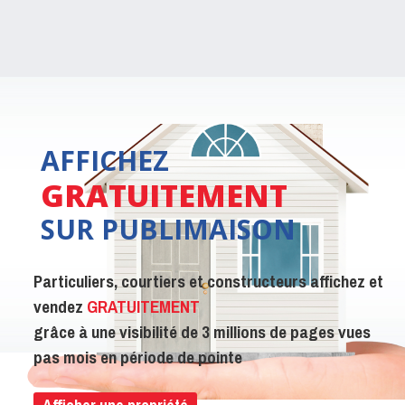
AFFICHEZ
GRATUITEMENT
SUR PUBLIMAISON
Particuliers, courtiers et constructeurs affichez et
vendez
GRATUITEMENT
grâce à une visibilité de 3 millions de pages vues
pas mois en période de pointe