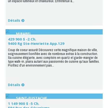
un espace lumineux et chaleureux. Entretenue a...
Détails
MIRABEL
429 900 $ -2 Ch.
9400 Rg Ste-Henriette App.129
Coup de coeur assuré! Découvrez cette magnifique maison de ville,
soigneusement bonifiée avec de nombreux extras à la construction.
Sa cuisine élégante, avec comptoirs en quartz et garde-manger de
type walk-in, plaira autant aux passionnés de cuisine qu'aux familles.
Profitez d'un environnement pais...
Détails
SAINT-EUSTACHE
1 149 900 $ -5 Ch.
594 Rue des Géraniums