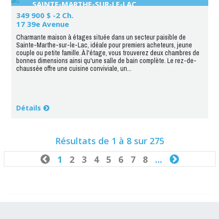
SAINTE-MARTHE-SUR-LE-LAC
349 900 $ -2 Ch.
17 39e Avenue
Charmante maison à étages située dans un secteur paisible de
Sainte-Marthe-sur-le-Lac, idéale pour premiers acheteurs, jeune
couple ou petite famille. À l'étage, vous trouverez deux chambres de
bonnes dimensions ainsi qu'une salle de bain complète. Le rez-de-
chaussée offre une cuisine conviviale, un...
Détails
Résultats de 1 à 8 sur 275

1
2
3
4
5
6
7
8
...
