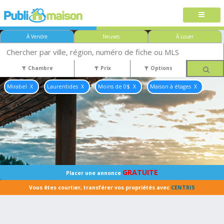
À Vendre
Neuves
À Louer
Chambre
Prix
Options
Mirabel
Laurentides
Moins de 0$
Maison à étages
GRATUITE
Placer une annonce
Vous êtes courtier, transférer vos propriétés avec
CENTRIS