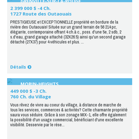
GRENVILLE-SUR-LA-ROUGE
2 399 000 $ -4 Ch.
1727 Route des Outaouais
PRESTIGIEUSE et EXCEPTIONNELLE propriété en bordure de la
rivière des Outaouais! Située sur un grand terrain de 56 214 pc,
élégante, contemporaine offrant 4 ch.à c., poss. d'une 5e, 2 sdb, 2
s.d'eau, grand garage attaché (32X26.5) ainsi qu'un second garage
détaché (27X37) pour 4 véhicules et plus. ...
Détails
MORIN-HEIGHTS
449 000 $ -3 Ch.
760 Ch. du Village
Vous rêvez de vivre au coeur du village, à distance de marche de
tous les services, commerces & activités? Cette charmante propriété
saura vous séduire. Grâce à son zonage MIX-1, elle offre également
la possibilité d'un usage commercial, bénéficiant d'une excellente
visibilité. Desservie par le rése...