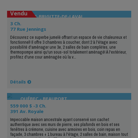
Vendu
SAINTE-BRIGITTE-DE-LAVAL
3 Ch.
77 Rue Jennings
Découvrez ce superbe jumelé offrant un espace de vie chaleureux et
fonctionnel! Il offre 3 chambres à coucher, dont 2 à l'étage avec
possibilité d'aménager une 3e, 2 salles de bain complètes, une
thermopompe ainsi qu'un sous-sol totalement aménagé! À l'extérieur,
profitez d'une cour aménagée où la v...
Détails
QUÉBEC - BEAUPORT
559 000 $ -3 Ch.
391 Av. Royale
Impeccable maison ancestrale ayant conservé son cachet
authentique avec ses murs de pierre, ses plafonds en bois et ses
fenêtres à crémone, cuisine avec armoires en bois, coin repas en
façade, 3 chambres + 1 bureau à l'étage, 2 salles de bain, maison tout