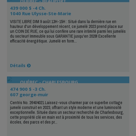
QUÉBEC - BEAUPORT
439 000 $ -4 Ch.
1040 Rue Ulysse-Ste-Marie
VISITE LIBRE DIM 9 août 13H-15H : Situé dans la dernière rue en
hauteur d'un développement récent, ce jumelé 2023 prend place sur
un COIN DE RUE, ce qui lui confère une rare intimité parmi les jumelés
du secteur! Immeuble sous GARANTIE jusqu'en 2028! Excellente
efficacité énergétique. Jumelé en form...
Détails
QUÉBEC - CHARLESBOURG
474 900 $ -3 Ch.
607 george-muir
Centris No. 26404021 Laissez-vous charmer par ce superbe cottage
jumelé construit en 2023, offrant un style moderne et une luminosité
exceptionnelle. Située dans un secteur recherché de Charlesbourg,
cette propriété clé en main est à proximité de tous les services, des
écoles, des parcs et des pr...