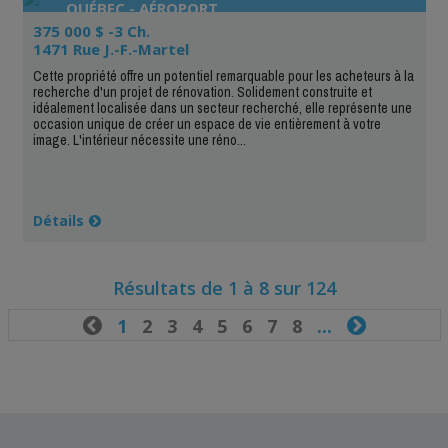
QUÉBEC - AÉROPORT
375 000 $ -3 Ch.
1471 Rue J.-F.-Martel
Cette propriété offre un potentiel remarquable pour les acheteurs à la
recherche d'un projet de rénovation. Solidement construite et
idéalement localisée dans un secteur recherché, elle représente une
occasion unique de créer un espace de vie entièrement à votre
image. L'intérieur nécessite une réno...
Détails
Résultats de 1 à 8 sur 124

1
2
3
4
5
6
7
8
...
