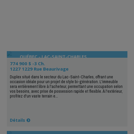
QUÉBEC - LAC-SAINT-CHARLES
774 900 $ -3 Ch.
1227 1229 Rue Beaurivage
Duplex situé dans le secteur du Lac-Saint-Charles, offrant une
occasion idéale pour un projet de style bi-génération. L'immeuble
sera entièrement libre à l'acheteur, permettant une occupation selon
vos besoins, avec prise de possession rapide et flexible. À l'extérieur,
profitez d'un vaste terrain e...
Détails