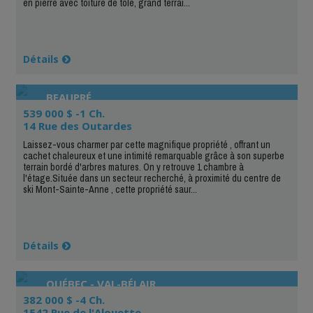
en pierre avec toiture de tôle, grand terrai...
Détails
BEAUPRÉ
539 000 $ -1 Ch.
14 Rue des Outardes
Laissez-vous charmer par cette magnifique propriété , offrant un
cachet chaleureux et une intimité remarquable grâce à son superbe
terrain bordé d'arbres matures. On y retrouve 1 chambre à
l'étage.Située dans un secteur recherché, à proximité du centre de
ski Mont-Sainte-Anne , cette propriété saur...
Détails
QUÉBEC - VAL-BÉLAIR
382 000 $ -4 Ch.
1542 Rue de l'Alouette