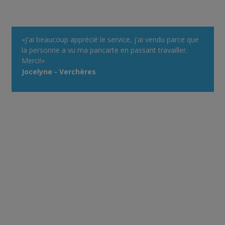
«J'ai beaucoup apprécié le service, j'ai vendu parce que
la personne a vu ma pancarte en passant travailler.
Merci!»
Jocelyne - Verchères