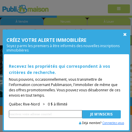
À Vendre
Neuves
À Louer
CRÉEZ VOTRE ALERTE IMMOBILIÈRE
Chambre
Prix
Options
Soyez parmi les premiers à être informés des nouvelles inscriptions
immobilières
Québec - Val-Bélair
Québec Rive-Nord
Moins de 0$
Maison à étages
Recevez les propriétés qui correspondent à vos
critères de recherche.
Nous pouvons, occasionnellement, vous transmettre de
l'information concernant Publimaison, l'immobilier de même que
des offres promotionnelles. Vous pouvez vous désabonner de ces
envois en tout temps.
GRATUITE
Placer une annonce
Québec Rive-Nord
>
0 $ à Illimité
Vous êtes courtier, transférer vos propriétés avec
CENTRIS
Déjà membre?
Connectez-vous