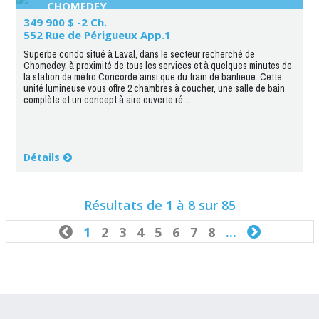
CHOMEDEY
349 900 $ -2 Ch.
552 Rue de Périgueux App.1
Superbe condo situé à Laval, dans le secteur recherché de
Chomedey, à proximité de tous les services et à quelques minutes de
la station de métro Concorde ainsi que du train de banlieue. Cette
unité lumineuse vous offre 2 chambres à coucher, une salle de bain
complète et un concept à aire ouverte ré...
Détails
Résultats de 1 à 8 sur 85

1
2
3
4
5
6
7
8
...
