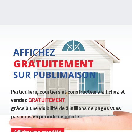
AFFICHEZ
GRATUITEMENT
SUR PUBLIMAISON
Particuliers, courtiers et constructeurs affichez et
vendez
GRATUITEMENT
grâce à une visibilité de 3 millions de pages vues
pas mois en période de pointe