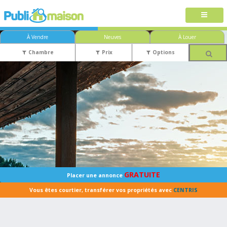
À Vendre
Neuves
À Louer
Chambre
Prix
Options
GRATUITE
Placer une annonce
Vous êtes courtier, transférer vos propriétés avec
CENTRIS