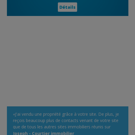
Détails
«J'ai vendu une propriété grâce à votre site. De plus, je
reçois beaucoup plus de contacts venant de votre site
que de tous les autres sites immobiliers réunis sur
lequel je m'annonce comme courtier. Votre système
Joseph - Courtier immobilier