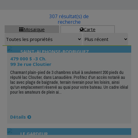
307 résultat(s) de
recherche
Mosaïque
Carte


SAINT-ALPHONSE-RODRIGUEZ
479 000 $ -3 Ch.
99 3e rue Cloutier
Charmant plain-pied de 3 chambres situé à seulement 200 pieds du
réputé lac Cloutier, dans Lanaudière. Profitez d'un accès notarié au
lac avec plage de baignade, terrain riverain pour les loisirs, ainsi
qu'un emplacement réservé au quai pour votre bateau. Un cadre idéal
pour les amateurs de plein ai...
Détails
LE GARDEUR