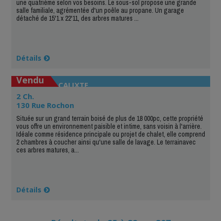
une quatrième selon vos besoins. Le sous-sol propose une grande
salle familiale, agrémentée d'un poêle au propane. Un garage
détaché de 15'1 x 22'11, des arbres matures ...
Détails
Vendu
SAINT-CALIXTE
2 Ch.
130 Rue Rochon
Située sur un grand terrain boisé de plus de 18 000pc, cette propriété
vous offre un environnement paisible et intime, sans voisin à l'arrière.
Idéale comme résidence principale ou projet de chalet, elle comprend
2 chambres à coucher ainsi qu'une salle de lavage. Le terrainavec
ces arbres matures, a...
Détails