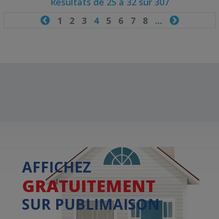
Résultats de 25 à 32 sur 307

1
2
3
4
5
6
7
8
...

AFFICHEZ
GRATUITEMENT
SUR PUBLIMAISON