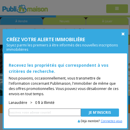
À Vendre
Neuves
À Louer
CRÉEZ VOTRE ALERTE IMMOBILIÈRE
Chambre
Prix
Options
Soyez parmi les premiers à être informés des nouvelles inscriptions
immobilières
Lanoraie
Lanaudière
Moins de 0$
Recevez les propriétés qui correspondent à vos
critères de recherche.
Nous pouvons, occasionnellement, vous transmettre de
l'information concernant Publimaison, l'immobilier de même que
des offres promotionnelles. Vous pouvez vous désabonner de ces
envois en tout temps.
GRATUITE
Placer une annonce
Lanaudière
>
0 $ à Illimité
Vous êtes courtier, transférer vos propriétés avec
CENTRIS
Déjà membre?
Connectez-vous