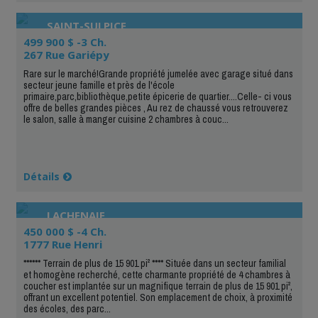
SAINT-SULPICE
499 900 $ -3 Ch.
267 Rue Gariépy
Rare sur le marché!Grande propriété jumelée avec garage situé dans
secteur jeune famille et près de l'école
primaire,parc,bibliothèque,petite épicerie de quartier....Celle- ci vous
offre de belles grandes pièces , Au rez de chaussé vous retrouverez
le salon, salle à manger cuisine 2 chambres à couc...
Détails
LACHENAIE
450 000 $ -4 Ch.
1777 Rue Henri
****** Terrain de plus de 15 901 pi² **** Située dans un secteur familial
et homogène recherché, cette charmante propriété de 4 chambres à
coucher est implantée sur un magnifique terrain de plus de 15 901 pi²,
offrant un excellent potentiel. Son emplacement de choix, à proximité
des écoles, des parc...