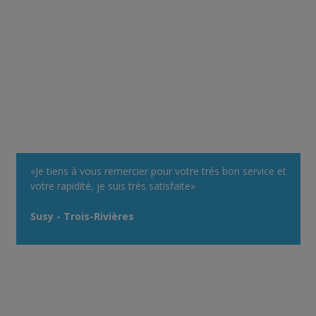
«Je tiens à vous remercier pour votre très bon service et
votre rapidité, je suis très satisfaite»
Susy - Trois-Rivières