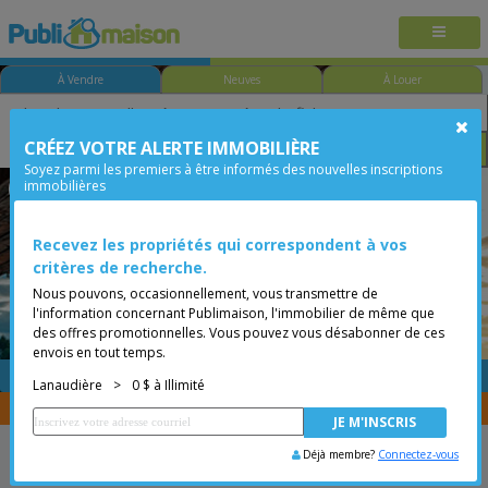
À Vendre
Neuves
À Louer
CRÉEZ VOTRE ALERTE IMMOBILIÈRE
Chambre
Prix
Options
Soyez parmi les premiers à être informés des nouvelles inscriptions
immobilières
Lanoraie
Lanaudière
Moins de 0$
Recevez les propriétés qui correspondent à vos
critères de recherche.
Nous pouvons, occasionnellement, vous transmettre de
l'information concernant Publimaison, l'immobilier de même que
des offres promotionnelles. Vous pouvez vous désabonner de ces
envois en tout temps.
GRATUITE
Placer une annonce
Lanaudière
>
0 $ à Illimité
Vous êtes courtier, transférer vos propriétés avec
CENTRIS
Déjà membre?
Connectez-vous