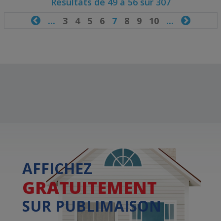
Résultats de 49 à 56 sur 307

...
3
4
5
6
7
8
9
10
...

AFFICHEZ
GRATUITEMENT
SUR PUBLIMAISON