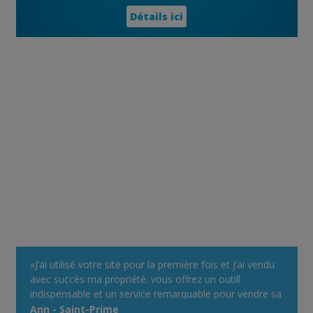
Détails ici
«J’ai utilisé votre site pour la première fois et j‘ai vendu
avec succès ma propriété. vous offrez un outill
indispensable et un service remarquable pour vendre sa
propriété. ... C'est GRATUIT très facile à utiliser, et
Ann - Saint-Prime