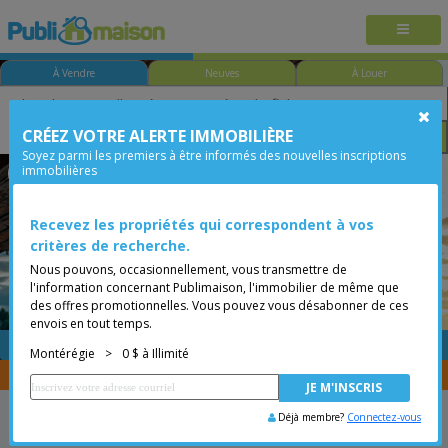
À Vendre
Neuves
À Louer
CRÉEZ VOTRE ALERTE IMMOBILIÈRE
Chambre
Prix
Options
Soyez parmi les premiers à être informés des nouvelles inscriptions
immobilières
Marieville
Montérégie
Moins de 0$
Recevez les propriétés qui correspondent à vos
critères de recherche.
Nous pouvons, occasionnellement, vous transmettre de
l'information concernant Publimaison, l'immobilier de même que
des offres promotionnelles. Vous pouvez vous désabonner de ces
envois en tout temps.
GRATUITE
Placer une annonce
Montérégie
>
0 $ à Illimité
Vous êtes courtier, transférer vos propriétés avec
CENTRIS
Déjà membre?
Connectez-vous