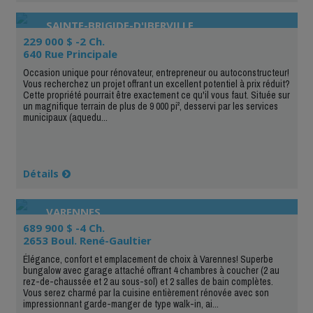
SAINTE-BRIGIDE-D'IBERVILLE
229 000 $ -2 Ch.
640 Rue Principale
Occasion unique pour rénovateur, entrepreneur ou autoconstructeur!
Vous recherchez un projet offrant un excellent potentiel à prix réduit?
Cette propriété pourrait être exactement ce qu'il vous faut. Située sur
un magnifique terrain de plus de 9 000 pi², desservi par les services
municipaux (aquedu...
Détails
VARENNES
689 900 $ -4 Ch.
2653 Boul. René-Gaultier
Élégance, confort et emplacement de choix à Varennes! Superbe
bungalow avec garage attaché offrant 4 chambres à coucher (2 au
rez-de-chaussée et 2 au sous-sol) et 2 salles de bain complètes.
Vous serez charmé par la cuisine entièrement rénovée avec son
impressionnant garde-manger de type walk-in, ai...