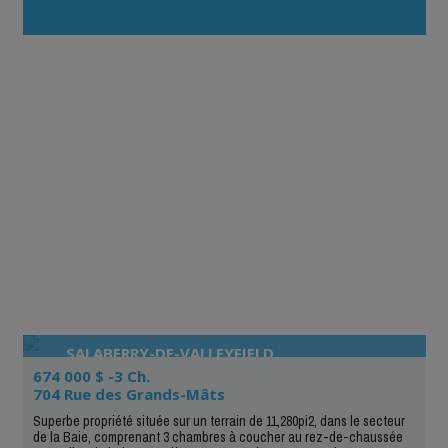
contrairement à Kiiji qui est un site qui accepte tous les
types d’annonces, votre siteest totalement spécialisé en
immobilier. »
SALABERRY-DE-VALLEYFIELD
674 000 $ -3 Ch.
704 Rue des Grands-Mâts
Superbe propriété située sur un terrain de 11,280pi2, dans le secteur
de la Baie, comprenant 3 chambres à coucher au rez-de-chaussée