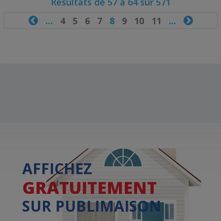
Résultats de 57 à 64 sur 571

...
4
5
6
7
8
9
10
11
...

AFFICHEZ
GRATUITEMENT
SUR PUBLIMAISON