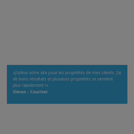
«J’utilise votre site pour les propriétés de mes clients. J’ai
de bons résultats et plusieurs propriétés se vendent
plus rapidement !»
Simon - Courtier