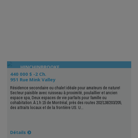
HINCHINBROOKE
440 000 $ -2 Ch.
951 Rue Mink Valley
Résidence secondaire ou chalet idéale pour amateurs de nature!
Secteur paisible avec ruisseau à proximité, poulaillier et ancien
espace spa, Deux espaces de vie parfaits pour famille ou
cohabitation. À 1 h 15 de Montréal, près des routes 202/138/203/205,
des attraits locaux et de la frontière US. U...
Détails