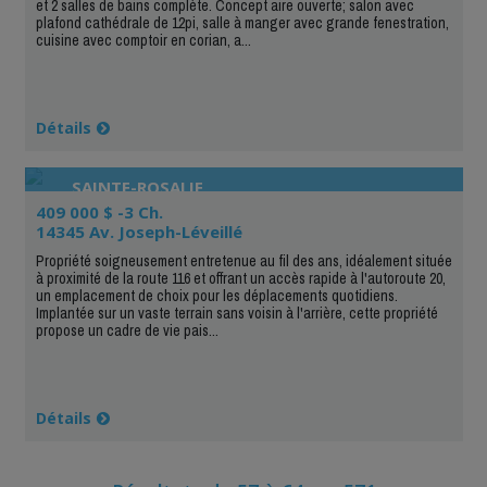
et 2 salles de bains complète. Concept aire ouverte; salon avec
plafond cathédrale de 12pi, salle à manger avec grande fenestration,
cuisine avec comptoir en corian, a...
Détails
SAINTE-ROSALIE
409 000 $ -3 Ch.
14345 Av. Joseph-Léveillé
Propriété soigneusement entretenue au fil des ans, idéalement située
à proximité de la route 116 et offrant un accès rapide à l'autoroute 20,
un emplacement de choix pour les déplacements quotidiens.
Implantée sur un vaste terrain sans voisin à l'arrière, cette propriété
propose un cadre de vie pais...
Détails