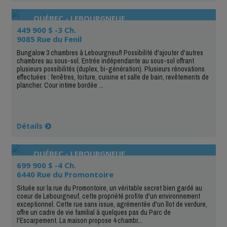
QUÉBEC - LEBOURGNEUF
449 900 $ -3 Ch.
9085 Rue du Fenil
Bungalow 3 chambres à Lebourgneuf! Possibilité d'ajouter d'autres
chambres au sous-sol. Entrée indépendante au sous-sol offrant
plusieurs possibilités (duplex, bi-génération). Plusieurs rénovations
effectuées : fenêtres, toiture, cuisine et salle de bain, revêtements de
plancher. Cour intime bordée ...
Détails
QUÉBEC - LEBOURGNEUF
699 900 $ -4 Ch.
6440 Rue du Promontoire
Située sur la rue du Promontoire, un véritable secret bien gardé au
coeur de Lebourgneuf, cette propriété profite d'un environnement
exceptionnel. Cette rue sans issue, agrémentée d'un îlot de verdure,
offre un cadre de vie familial à quelques pas du Parc de
l'Escarpement. La maison propose 4 chambr...