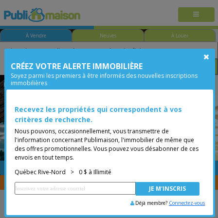
À Vendre
Neuves
À Louer
CRÉEZ VOTRE ALERTE IMMOBILIÈRE
Chambre
Prix
Options
Soyez parmi les premiers à être informés des nouvelles inscriptions
immobilières
Québec - Saint-Sauveur
Québec Rive-Nord
Moins de 0$
Recevez les propriétés qui correspondent à vos
critères de recherche.
Nous pouvons, occasionnellement, vous transmettre de
l'information concernant Publimaison, l'immobilier de même que
des offres promotionnelles. Vous pouvez vous désabonner de ces
envois en tout temps.
GRATUITE
Placer une annonce
Québec Rive-Nord
>
0 $ à Illimité
Vous êtes courtier, transférer vos propriétés avec
CENTRIS
Déjà membre?
Connectez-vous