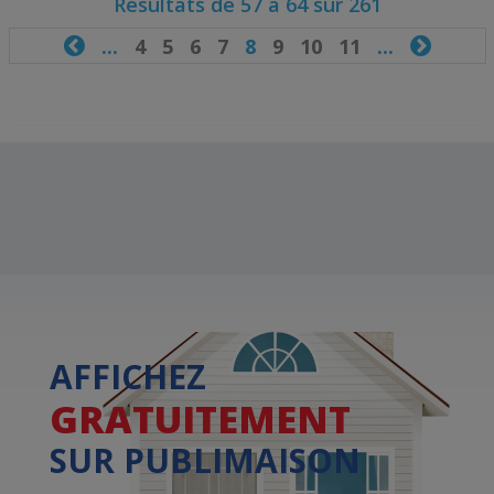
Résultats de 57 à 64 sur 261

...
4
5
6
7
8
9
10
11
...

AFFICHEZ
GRATUITEMENT
SUR PUBLIMAISON