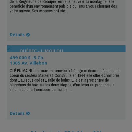
de la Seigneurie de Beaupré, entre le fleuve et la montagne, elle
bénéficie d'un environnement paisible qui saura vous charmer dès
votre arrivée. Ses espaces ont été...
Détails
QUÉBEC - LIMOILOU
499 000 $ -5 Ch.
1305 Av. Villebon
CLÉ EN MAIN! Jolie maison rénovée à 1 étage et demi située en plein
coeur du secteur Maizeret. Construite en 1944, elle offre 4 chambres,
dont 1 au sous-sol et 1 salle de bains. Elle est agrémentée de
planchers de bois sur les deux étages, d'un foyer au propane au
salon et d'une thermopompe murale. ...
Détails