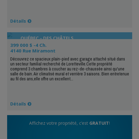
Détails
QUÉBEC - DES CHÂTELS
399 000 $ -4 Ch.
4140 Rue Miramont
Découvrez ce spacieux plain-pied avec garage attaché situé dans
un secteur familial recherché de Loretteville.Cette propriété
comprend 3 chambres à coucher au rez-de-chaussée ainsi qu'une
salle de bain. Air climatisé mural et verrière 3 saisons. Bien entretenue
au fil des ans,elle offre un excellent...
Détails
Affichez votre propriété, c’est
GRATUIT
!