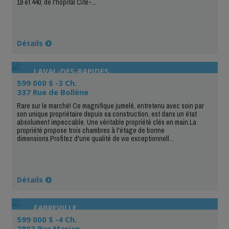
19 et 440, de l'hôpital Cité-...
Détails
LAVAL-DES-RAPIDES
599 000 $ -3 Ch.
337 Rue de Bollène
Rare sur le marché! Ce magnifique jumelé, entretenu avec soin par
son unique propriétaire depuis sa construction, est dans un état
absolument impeccable. Une véritable propriété clés en main.La
propriété propose trois chambres à l'étage de bonne
dimensions.Profitez d'une qualité de vie exceptionnell...
Détails
FABREVILLE
599 000 $ -4 Ch.
3803 Rue Marian