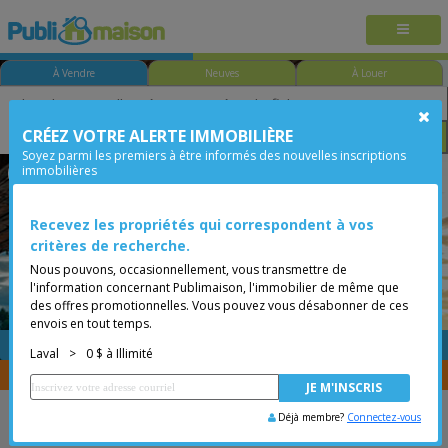
À Vendre
Neuves
À Louer
CRÉEZ VOTRE ALERTE IMMOBILIÈRE
Chambre
Prix
Options
Soyez parmi les premiers à être informés des nouvelles inscriptions
immobilières
Saint-François
Laval
Moins de 0$
Recevez les propriétés qui correspondent à vos
critères de recherche.
Nous pouvons, occasionnellement, vous transmettre de
l'information concernant Publimaison, l'immobilier de même que
des offres promotionnelles. Vous pouvez vous désabonner de ces
envois en tout temps.
GRATUITE
Placer une annonce
Laval
>
0 $ à Illimité
Vous êtes courtier, transférer vos propriétés avec
CENTRIS
Déjà membre?
Connectez-vous