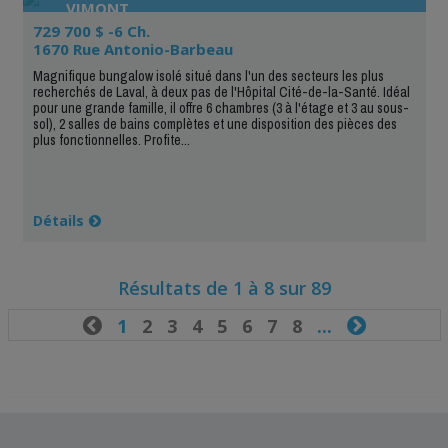
VIMONT
729 700 $ -6 Ch.
1670 Rue Antonio-Barbeau
Magnifique bungalow isolé situé dans l'un des secteurs les plus
recherchés de Laval, à deux pas de l'Hôpital Cité-de-la-Santé. Idéal
pour une grande famille, il offre 6 chambres (3 à l'étage et 3 au sous-
sol), 2 salles de bains complètes et une disposition des pièces des
plus fonctionnelles. Profite...
Détails
Résultats de 1 à 8 sur 89

1
2
3
4
5
6
7
8
...
