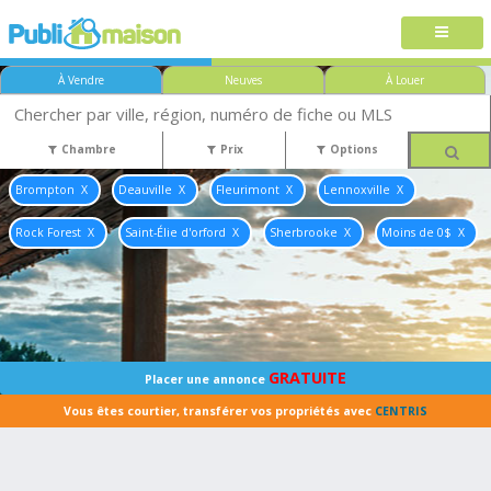
À Vendre
Neuves
À Louer
Chambre
Prix
Options
Brompton
Deauville
Fleurimont
Lennoxville
Rock Forest
Saint-Élie d'orford
Sherbrooke
Moins de 0$
GRATUITE
Placer une annonce
Vous êtes courtier, transférer vos propriétés avec
CENTRIS