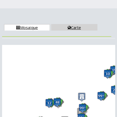
Mosaïque
Carte

