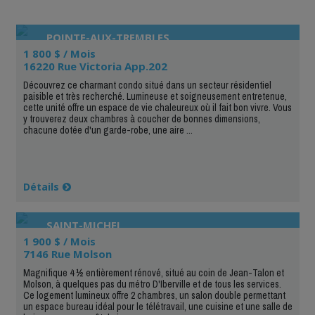
POINTE-AUX-TREMBLES
1 800 $ / Mois
16220 Rue Victoria App.202
Découvrez ce charmant condo situé dans un secteur résidentiel
paisible et très recherché. Lumineuse et soigneusement entretenue,
cette unité offre un espace de vie chaleureux où il fait bon vivre. Vous
y trouverez deux chambres à coucher de bonnes dimensions,
chacune dotée d'un garde-robe, une aire ...
Détails
SAINT-MICHEL
1 900 $ / Mois
7146 Rue Molson
Magnifique 4 ½ entièrement rénové, situé au coin de Jean-Talon et
Molson, à quelques pas du métro D'Iberville et de tous les services.
Ce logement lumineux offre 2 chambres, un salon double permettant
un espace bureau idéal pour le télétravail, une cuisine et une salle de