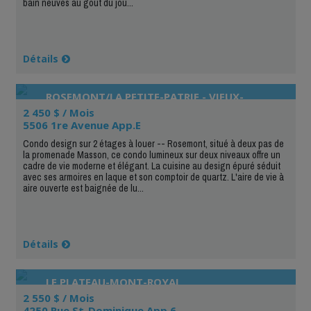
bain neuves au goût du jou...
Détails
ROSEMONT/LA PETITE-PATRIE - VIEUX-
ROSEMONT
2 450 $ / Mois
5506 1re Avenue App.E
Condo design sur 2 étages à louer -- Rosemont, situé à deux pas de
la promenade Masson, ce condo lumineux sur deux niveaux offre un
cadre de vie moderne et élégant. La cuisine au design épuré séduit
avec ses armoires en laque et son comptoir de quartz. L'aire de vie à
aire ouverte est baignée de lu...
Détails
LE PLATEAU-MONT-ROYAL
2 550 $ / Mois
4250 Rue St-Dominique App.6