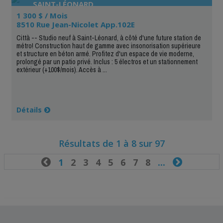
SAINT-LÉONARD
1 300 $ / Mois
8510 Rue Jean-Nicolet App.102E
Città -- Studio neuf à Saint-Léonard, à côté d'une future station de
métro! Construction haut de gamme avec insonorisation supérieure
et structure en béton armé. Profitez d'un espace de vie moderne,
prolongé par un patio privé. Inclus : 5 électros et un stationnement
extérieur (+100$/mois). Accès à ...
Détails
Résultats de 1 à 8 sur 97

1
2
3
4
5
6
7
8
...
