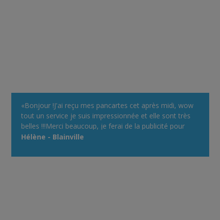
«Bonjour !J'ai reçu mes pancartes cet après midi, wow
tout un service je suis impressionnée et elle sont très
belles !!!Merci beaucoup, je ferai de la publicité pour
votre site devant mon chalet, avec plaisir !Bonne
Hélène - Blainville
journée !»