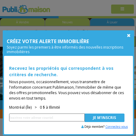
À Vendre
Neuves
À Louer
CRÉEZ VOTRE ALERTE IMMOBILIÈRE
Taille
Prix
Options
Soyez parmi les premiers à être informés des nouvelles inscriptions
immobilières
Ville-Marie - Mille Carré Doré
Montréal (Île)
Moins de 0$
Recevez les propriétés qui correspondent à vos
critères de recherche.
Nous pouvons, occasionnellement, vous transmettre de
l'information concernant Publimaison, l'immobilier de même que
des offres promotionnelles. Vous pouvez vous désabonner de ces
envois en tout temps.
GRATUITE
Placer une annonce
Montréal (Île)
>
0 $ à Illimité
Vous êtes courtier, transférer vos propriétés avec
CENTRIS
Déjà membre?
Connectez-vous