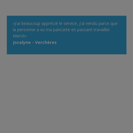
«J'ai beaucoup apprécié le service, j'ai vendu parce que
la personne a vu ma pancarte en passant travailler.
Merci!»
Jocelyne - Verchères