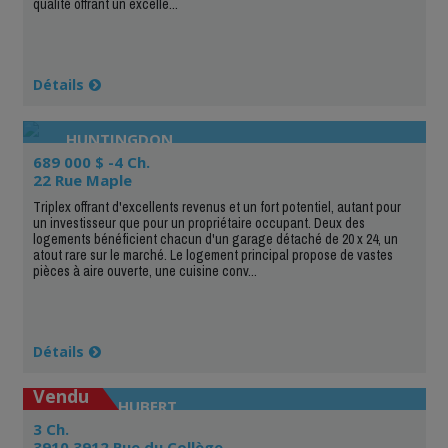
qualité offrant un excelle...
Détails
HUNTINGDON
689 000 $ -4 Ch.
22 Rue Maple
Triplex offrant d'excellents revenus et un fort potentiel, autant pour
un investisseur que pour un propriétaire occupant. Deux des
logements bénéficient chacun d'un garage détaché de 20 x 24, un
atout rare sur le marché. Le logement principal propose de vastes
pièces à aire ouverte, une cuisine conv...
Détails
Vendu
SAINT-HUBERT
3 Ch.
3910 3912 Rue du Collège