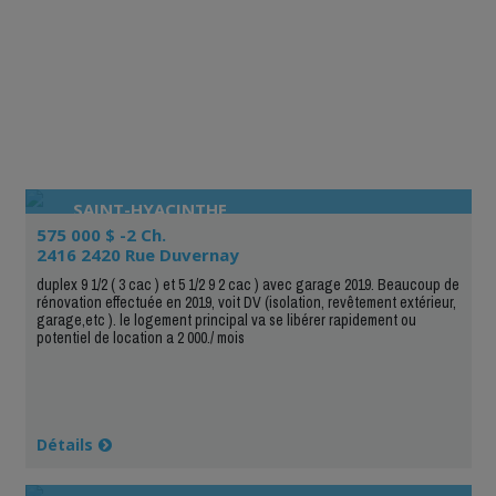
SAINT-HYACINTHE
575 000 $ -2 Ch.
2416 2420 Rue Duvernay
duplex 9 1/2 ( 3 cac ) et 5 1/2 9 2 cac ) avec garage 2019. Beaucoup de
rénovation effectuée en 2019, voit DV (isolation, revêtement extérieur,
garage,etc ). le logement principal va se libérer rapidement ou
potentiel de location a 2 000./ mois
Détails