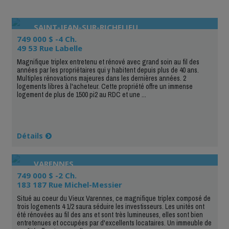
SAINT-JEAN-SUR-RICHELIEU
749 000 $ -4 Ch.
49 53 Rue Labelle
Magnifique triplex entretenu et rénové avec grand soin au fil des
années par les propriétaires qui y habitent depuis plus de 40 ans.
Multiples rénovations majeures dans les dernières années. 2
logements libres à l'acheteur. Cette propriété offre un immense
logement de plus de 1500 pi2 au RDC et une ...
Détails
VARENNES
749 000 $ -2 Ch.
183 187 Rue Michel-Messier
Situé au coeur du Vieux Varennes, ce magnifique triplex composé de
trois logements 4 1/2 saura séduire les investisseurs. Les unités ont
été rénovées au fil des ans et sont très lumineuses, elles sont bien
entretenues et occupées par d'excellents locataires. Un immeuble de