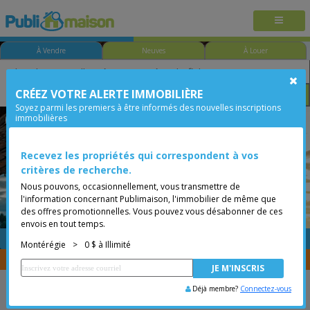
À Vendre
Neuves
À Louer
CRÉEZ VOTRE ALERTE IMMOBILIÈRE
Chambre
Prix
Options
Soyez parmi les premiers à être informés des nouvelles inscriptions
immobilières
Vaudreuil-Dorion
Montérégie
Moins de 0$
Recevez les propriétés qui correspondent à vos
critères de recherche.
Nous pouvons, occasionnellement, vous transmettre de
l'information concernant Publimaison, l'immobilier de même que
des offres promotionnelles. Vous pouvez vous désabonner de ces
envois en tout temps.
GRATUITE
Placer une annonce
Montérégie
>
0 $ à Illimité
Vous êtes courtier, transférer vos propriétés avec
CENTRIS
Déjà membre?
Connectez-vous