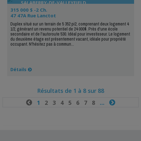
SALABERRY-DE-VALLEYFIELD
315 000 $ -2 Ch.
47 47A Rue Lanctot
Duplex situé sur un terrain de 5 352 pi2, comprenant deux logement 4
1/2, générant un revenu potentiel de 24 000$. Près d'une école
secondaire et de l'autoroute 530. Idéal pour investisseur. Le logement
du deuxième étage est présentement vacant, idéale pour propriété
occupant. N'hésitez pas à commun...
Détails
Résultats de 1 à 8 sur 88

1
2
3
4
5
6
7
8
...
