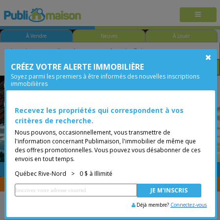
À Vendre
Neuves
À Louer
CRÉEZ VOTRE ALERTE IMMOBILIÈRE
Chambre
Prix
Options
Soyez parmi les premiers à être informés des nouvelles inscriptions
immobilières
Québec - Saint-Jean-Baptiste
Québec Rive-Nord
Moins de 0$
Triplex
Recevez les propriétés qui correspondent à vos
critères de recherche.
Nous pouvons, occasionnellement, vous transmettre de
l'information concernant Publimaison, l'immobilier de même que
des offres promotionnelles. Vous pouvez vous désabonner de ces
envois en tout temps.
GRATUITE
Placer une annonce
Québec Rive-Nord
>
0 $ à Illimité
Vous êtes courtier, transférer vos propriétés avec
CENTRIS
Déjà membre?
Connectez-vous