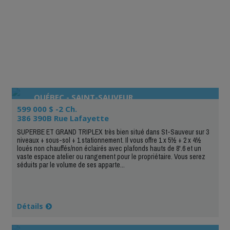
QUÉBEC - SAINT-SAUVEUR
599 000 $ -2 Ch.
386 390B Rue Lafayette
SUPERBE ET GRAND TRIPLEX très bien situé dans St-Sauveur sur 3
niveaux + sous-sol + 1 stationnement. Il vous offre 1 x 5½ + 2 x 4½
loués non chauffés/non éclairés avec plafonds hauts de 8'.6 et un
vaste espace atelier ou rangement pour le propriétaire. Vous serez
séduits par le volume de ses apparte...
Détails