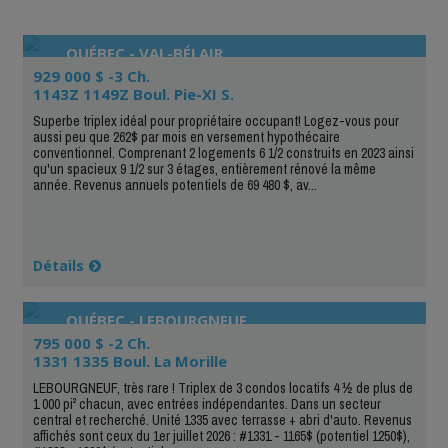
QUÉBEC - VAL-BÉLAIR
929 000 $ -3 Ch.
1143Z 1149Z Boul. Pie-XI S.
Superbe triplex idéal pour propriétaire occupant! Logez-vous pour
aussi peu que 262$ par mois en versement hypothécaire
conventionnel. Comprenant 2 logements 6 1/2 construits en 2023 ainsi
qu'un spacieux 9 1/2 sur 3 étages, entièrement rénové la même
année. Revenus annuels potentiels de 69 480 $, av...
Détails
QUÉBEC - LEBOURGNEUF
795 000 $ -2 Ch.
1331 1335 Boul. La Morille
LEBOURGNEUF, très rare ! Triplex de 3 condos locatifs 4 ½ de plus de
1 000 pi² chacun, avec entrées indépendantes. Dans un secteur
central et recherché. Unité 1335 avec terrasse + abri d'auto. Revenus
affichés sont ceux du 1er juillet 2026 : #1331 - 1165$ (potentiel 1250$),