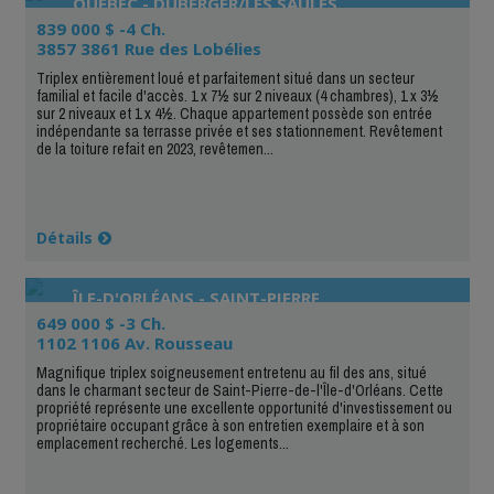
QUÉBEC - DUBERGER/LES SAULES
839 000 $ -4 Ch.
3857 3861 Rue des Lobélies
Triplex entièrement loué et parfaitement situé dans un secteur
familial et facile d'accès. 1 x 7½ sur 2 niveaux (4 chambres), 1 x 3½
sur 2 niveaux et 1 x 4½. Chaque appartement possède son entrée
indépendante sa terrasse privée et ses stationnement. Revêtement
de la toiture refait en 2023, revêtemen...
Détails
ÎLE-D'ORLÉANS - SAINT-PIERRE
649 000 $ -3 Ch.
1102 1106 Av. Rousseau
Magnifique triplex soigneusement entretenu au fil des ans, situé
dans le charmant secteur de Saint-Pierre-de-l'Île-d'Orléans. Cette
propriété représente une excellente opportunité d'investissement ou
propriétaire occupant grâce à son entretien exemplaire et à son
emplacement recherché. Les logements...