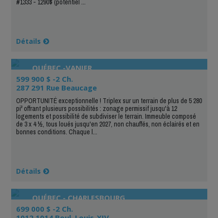
#1333 - 1290$ (potentiel ...
Détails
QUÉBEC -VANIER
599 900 $ -2 Ch.
287 291 Rue Beaucage
OPPORTUNITÉ exceptionnelle ! Triplex sur un terrain de plus de 5 280
pi² offrant plusieurs possibilités : zonage permissif jusqu'à 12
logements et possibilité de subdiviser le terrain. Immeuble composé
de 3 x 4 ½, tous loués jusqu'en 2027, non chauffés, non éclairés et en
bonnes conditions. Chaque l...
Détails
QUÉBEC - CHARLESBOURG
699 000 $ -2 Ch.
1012 1014 Boul. Louis-XIV