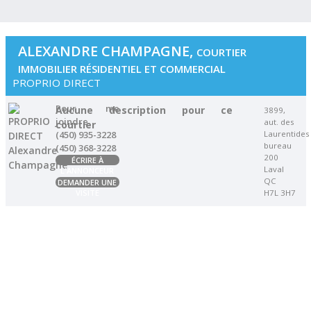
ALEXANDRE CHAMPAGNE,
COURTIER
IMMOBILIER RÉSIDENTIEL ET COMMERCIAL
PROPRIO DIRECT
Pour me
Aucune description pour ce
3899,
joindre
aut. des
courtier
Laurentides
(450) 935-3228
bureau
(450) 368-3228
200
ÉCRIRE À
Laval
L'ANNONCEUR
QC
DEMANDER UNE
H7L 3H7
VISITE