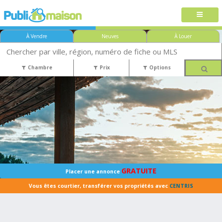
À Vendre
Neuves
À Louer
Chambre
Prix
Options
GRATUITE
Placer une annonce
Vous êtes courtier, transférer vos propriétés avec
CENTRIS