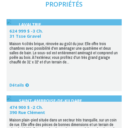
PROPRIÉTÉS
LAVALTRIE
624 999 $ -3 Ch.
31 Tsse Gravel
Maison 4 côtés brique, rénovée au goût du jour. Elle offre trois
chambres avec possibilité d'en aménager une quatrième et deux
salles de bain. Le sous-sol est entièrement aménagé et comprend un
poêle au bois. À l'extérieur, vous profitez d'un très grand garage
chauffé de 31' x 32' et d'un terrain de...
Détails
SAINT-AMBROISE-DE-KILDARE
474 900 $ -2 Ch.
390 Rue Clément
Maison plain-pied située dans un secteur très tranquille, sur un coin
de rue. Elle offre des pièces de bonnes dimensions et un terrain de