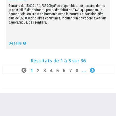
Terrains de 15 000 pi² à 236 000 pi² de disponibles. Les terrains donne
la possibilité d'adhérer au projet d'habitation TAVI, qui propose un
concept clé-en-main en harmonie avec la nature. Le domaine offre
plus de 650 000 pi² d'aires communes, incluant un belvédère avec vue
panoramique, des sentiers...
Détails
Résultats de 1 à 8 sur 36

1
2
3
4
5
6
7
8
...
