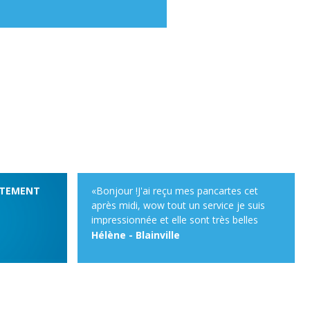
ITEMENT
«Bonjour !J'ai reçu mes pancartes cet
après midi, wow tout un service je suis
impressionnée et elle sont très belles
!!!Merci beaucoup, je ferai de la publicité
Hélène - Blainville
pour votre site devant mon chalet, avec
plaisir !Bonne journée !»