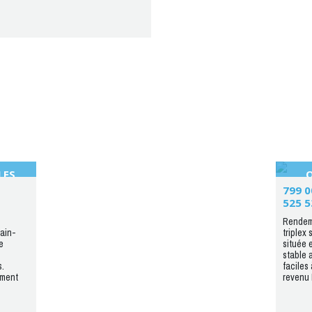
LES
Q
799 0
525 5
Rendeme
lain-
triplex
e
située 
stable 
s.
faciles 
ement
revenu 