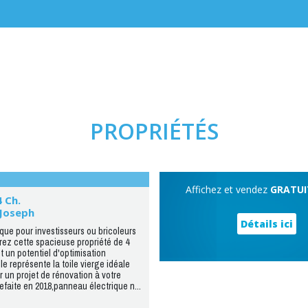
PROPRIÉTÉS
Affichez et vendez
GRATU
4 Ch.
-Joseph
Détails ici
que pour investisseurs ou bricoleurs
rez cette spacieuse propriété de 4
t un potentiel d'optimisation
le représente la toile vierge idéale
r un projet de rénovation à votre
efaite en 2018,panneau électrique n...