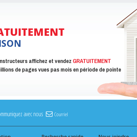
ATUITEMENT
ISON
constructeurs affichez et vendez
GRATUITEMENT
 millions de pages vues pas mois en période de pointe
ommuniquez avec nous
Courriel
ation
Recherche rapide
Nous joindre