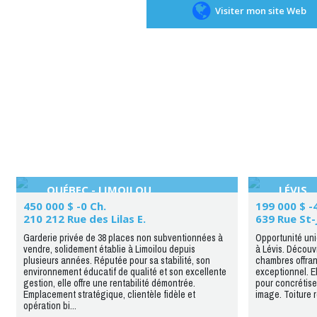
Visiter mon site Web
QUÉBEC - LIMOILOU
LÉVIS
450 000 $ -0 Ch.
199 000 $ -
210 212 Rue des Lilas E.
639 Rue St
Garderie privée de 38 places non subventionnées à
Opportunité uni
vendre, solidement établie à Limoilou depuis
à Lévis. Découv
plusieurs années. Réputée pour sa stabilité, son
chambres offran
environnement éducatif de qualité et son excellente
exceptionnel. El
gestion, elle offre une rentabilité démontrée.
pour concrétise
Emplacement stratégique, clientèle fidèle et
image. Toiture r
opération bi...