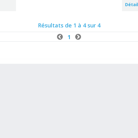
Détai
Résultats de 1 à 4 sur 4

1
