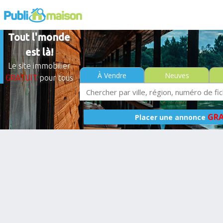
Tout l'monde
est là!
Le site immobilier
À Vendre
Neuves
GRATUIT
pour tous
GRA
Placer une annonce