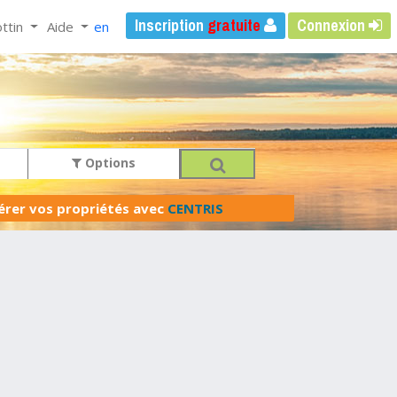
Inscription
gratuite
Connexion
ttin
Aide
en
Options
férer vos propriétés avec
CENTRIS