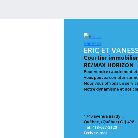
ERIC ET VANES
Courtier immobilier
RE/MAX HORIZON
Pour vendre rapidement et 
Vous pouvez compter sur no
Nous vous offrons un service
Notre dynamisme et nos con
1740 avenue Bardy, ,
Québec, (Québec) G1J 4R8
Tél. 418-627-3120
Écrivez-moi