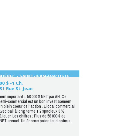
UÉBEC - SAINT-JEAN-BAPTISTE
00 $ -1 Ch.
31 Rue St-Jean
nt important + 58 000 $ NET par AN. Ce
 semi-commercial est un bon investissement
en plein coeur de l'action . 1 local commercial
avec bail à long terme + 2 spacieux 3 ½
à louer. Les chiffres : Plus de 58 000 $ de
NET annuel. Un énorme potentiel d'optimis...