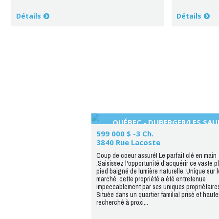
Détails
Détails
QUÉBEC - DUBERGER/LES SAU
599 000 $ -3 Ch.
3840 Rue Lacoste
Coup de coeur assuré! Le parfait clé en main
.Saisissez l'opportunité d'acquérir ce vaste p
pied baigné de lumière naturelle. Unique sur l
marché, cette propriété a été entretenue
impeccablement par ses uniques propriétaire
Située dans un quartier familial prisé et haut
recherché à proxi...