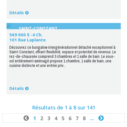
Détails
SAINT-CONSTANT
569 000 $ -4 Ch.
101 Rue Laplante
Découvrez ce bungalow intergénérationnel détaché exceptionnel à
Saint-Constant, offrant flexibilité, espace et potentiel de revenus. Le
rez-de-chaussée comprend 3 chambres et 1 salle de bain. Le sous-
sol entièrement aménagé propose 1 chambre, 1 salle de bain, une
cuisine distincte et une entrée priv...
Détails
Résultats de 1 à 8 sur 141

1
2
3
4
5
6
7
8
...
