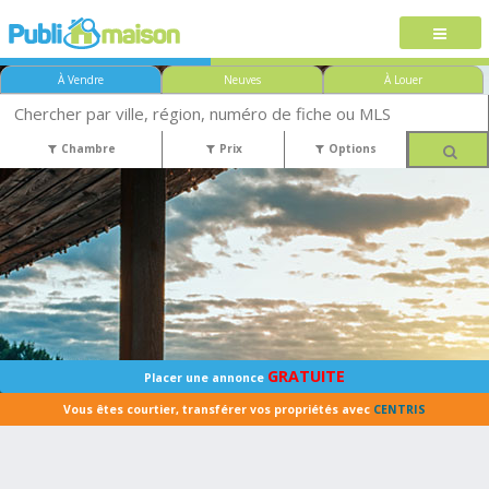
À Vendre
Neuves
À Louer
Chambre
Prix
Options
GRATUITE
Placer une annonce
Vous êtes courtier, transférer vos propriétés avec
CENTRIS